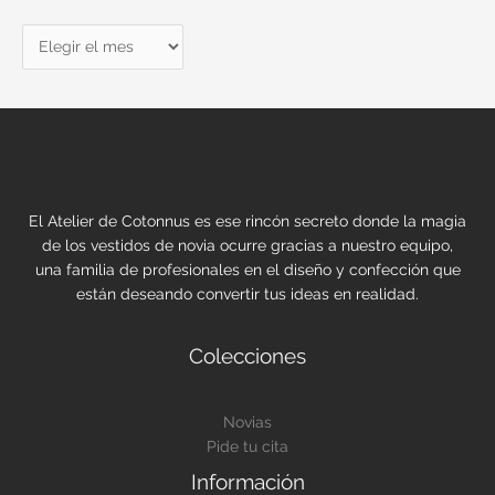
A
r
c
h
i
v
o
El Atelier de Cotonnus es ese rincón secreto donde la magia
de los vestidos de novia ocurre gracias a nuestro equipo,
una familia de profesionales en el diseño y confección que
están deseando convertir tus ideas en realidad.
Colecciones
Novias
Pide tu cita
Información